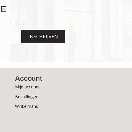
Deze
optie
IE
kan
gekozen
worden
op
INSCHRIJVEN
de
productpagina
Account
Mijn account
Bestellingen
Winkelmand