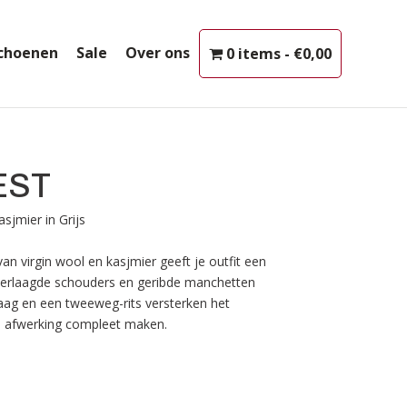
choenen
Sale
Over ons
0 items
€0,00
EST
sjmier in Grijs
van virgin wool en kasjmier geeft je outfit een
 verlaagde schouders en geribde manchetten
raag en een tweeweg-rits versterken het
de afwerking compleet maken.