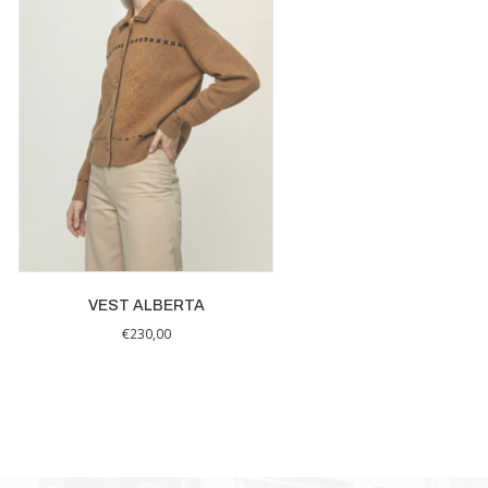
VEST ALBERTA
€
230,00
Dit
product
heeft
meerdere
variaties.