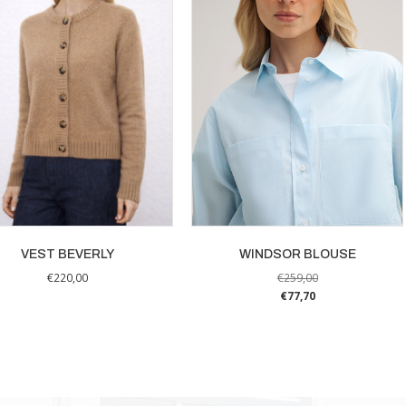
VEST BEVERLY
WINDSOR BLOUSE
€
220,00
€
259,00
€
77,70
Dit
Dit
product
product
heeft
heeft
meerdere
meerdere
variaties.
variaties.