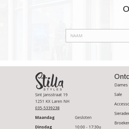
Deze
optie
O
kan
gekozen
worden
op
de
productpagina
Ont
Dames 
Sale
Sint Jansstraat 19
1251 KX Laren NH
Accesso
035-5339238
Sierade
Maandag
Gesloten
Broeke
Dinsdag
10:00 - 17:30u