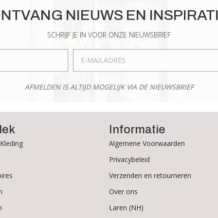
Deze
Deze
optie
NTVANG NIEUWS EN INSPIRAT
optie
kan
kan
gekozen
SCHRIJF JE IN VOOR ONZE NIEUWSBRIEF
gekozen
worden
worden
op
op
de
de
productpagina
AFMELDEN IS ALTIJD MOGELIJK VIA DE NIEUWSBRIEF
productpagina
dek
Informatie
Kleding
Algemene Voorwaarden
Privacybeleid
ires
Verzenden en retourneren
n
Over ons
n
Laren (NH)