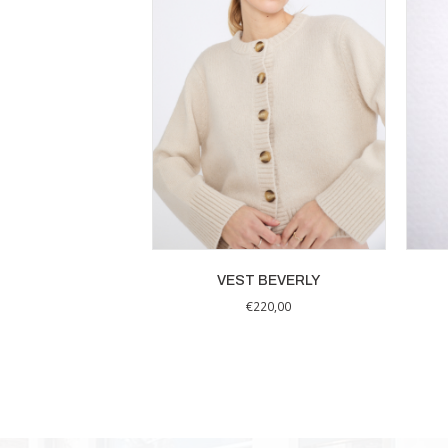
VEST BEVERLY
€
220,00
Dit
product
heeft
meerdere
variaties.