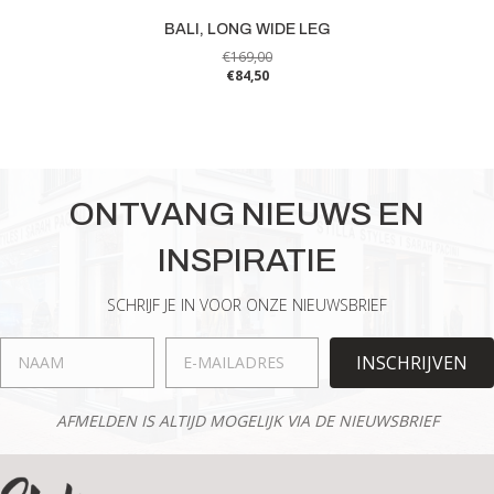
BALI, LONG WIDE LEG
€
169,00
€
84,50
Dit
product
heeft
meerdere
variaties.
ONTVANG NIEUWS EN
Deze
optie
INSPIRATIE
kan
gekozen
worden
SCHRIJF JE IN VOOR ONZE NIEUWSBRIEF
op
de
INSCHRIJVEN
productpagina
AFMELDEN IS ALTIJD MOGELIJK VIA DE NIEUWSBRIEF