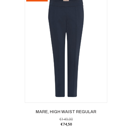
meerdere
variaties.
Deze
optie
kan
gekozen
worden
op
de
productpagina
MARE, HIGH WAIST REGULAR
€
149,00
€
74,50
Dit