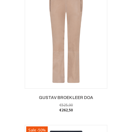
GUSTAV BROEK LEER DOA
€
525,00
€
262,50
Dit
product
heeft
Sale -50%