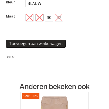
Kleur
BLAUW
Maat
27
29
30
32
WINDSOR
Toevoegen aan winkelwagen
JEANS
aantal
38148
Anderen bekeken ook
Sale -50%