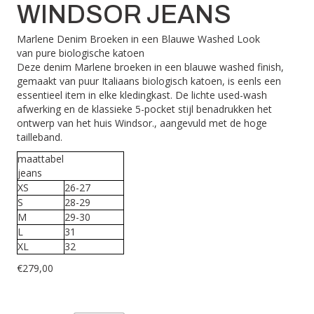
WINDSOR JEANS
Marlene Denim Broeken in een Blauwe Washed Look
van pure biologische katoen
Deze denim Marlene broeken in een blauwe washed finish,
gemaakt van puur Italiaans biologisch katoen, is eenls een
essentieel item in elke kledingkast. De lichte used-wash
afwerking en de klassieke 5-pocket stijl benadrukken het
ontwerp van het huis Windsor., aangevuld met de hoge
tailleband.
maattabel
jeans
XS
26-27
S
28-29
M
29-30
L
31
XL
32
€
279,00