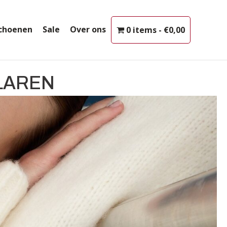
choenen
Sale
Over ons
0 items
€0,00
 LAREN