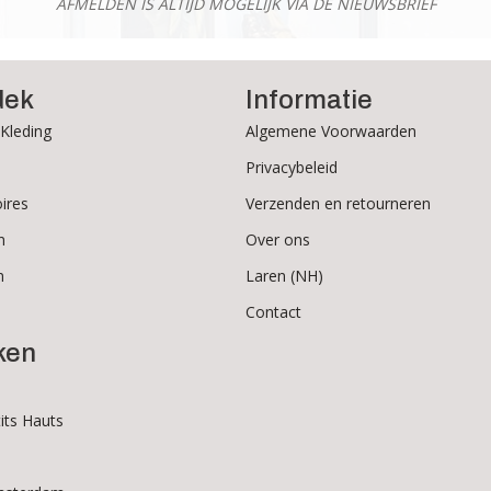
AFMELDEN IS ALTIJD MOGELIJK VIA DE NIEUWSBRIEF
dek
Informatie
Kleding
Algemene Voorwaarden
Privacybeleid
ires
Verzenden en retourneren
n
Over ons
n
Laren (NH)
Contact
ken
its Hauts