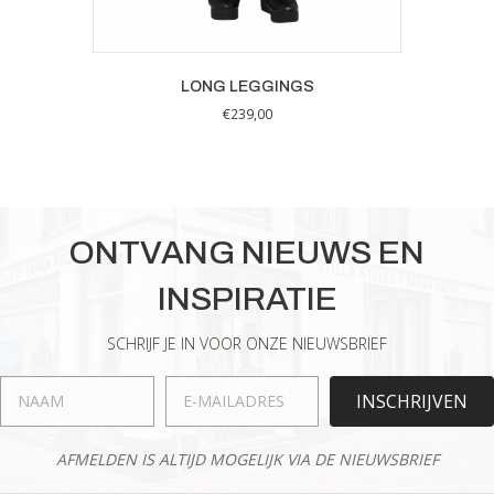
LONG LEGGINGS
€
239,00
Dit
product
heeft
meerdere
variaties.
ONTVANG NIEUWS EN
Deze
optie
INSPIRATIE
kan
gekozen
worden
SCHRIJF JE IN VOOR ONZE NIEUWSBRIEF
op
de
INSCHRIJVEN
productpagina
AFMELDEN IS ALTIJD MOGELIJK VIA DE NIEUWSBRIEF