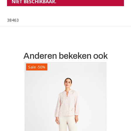
NIET BESCHIKBAAR.
38463
Anderen bekeken ook
Sale -50%