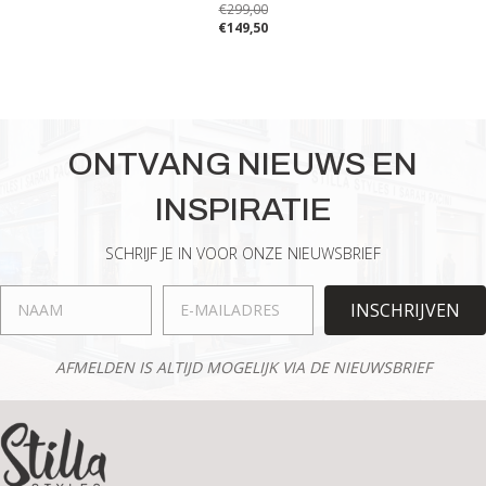
€
299,00
€
149,50
Dit
product
heeft
meerdere
variaties.
ONTVANG NIEUWS EN
Deze
optie
INSPIRATIE
kan
gekozen
worden
SCHRIJF JE IN VOOR ONZE NIEUWSBRIEF
op
de
INSCHRIJVEN
productpagina
AFMELDEN IS ALTIJD MOGELIJK VIA DE NIEUWSBRIEF