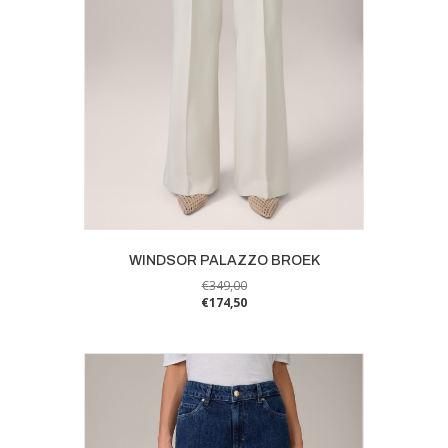
de
productpagina
WINDSOR PALAZZO BROEK
€
349,00
€
174,50
Dit
product
heeft
meerdere
variaties.
Deze
optie