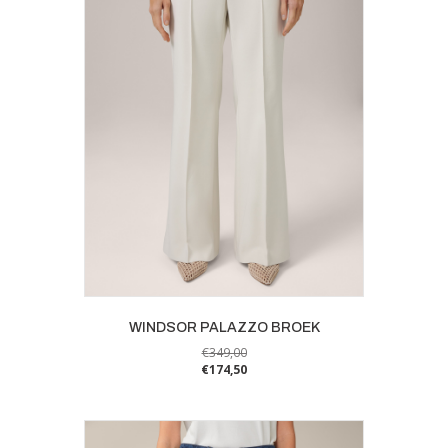
gekozen
worden
op
de
productpagina
WINDSOR PALAZZO BROEK
€
349,00
€
174,50
Dit
product
heeft