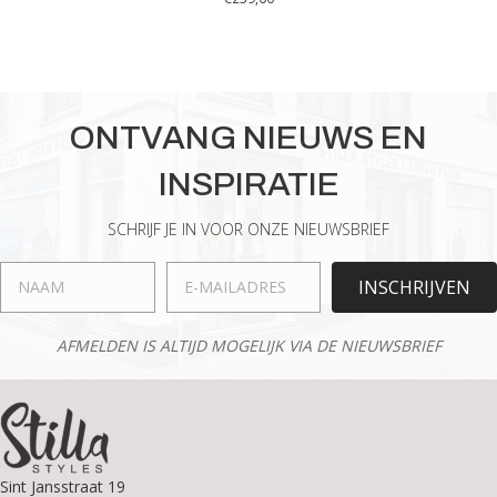
Dit
product
heeft
meerdere
variaties.
ONTVANG NIEUWS EN
Deze
optie
INSPIRATIE
kan
gekozen
worden
SCHRIJF JE IN VOOR ONZE NIEUWSBRIEF
op
de
INSCHRIJVEN
productpagina
AFMELDEN IS ALTIJD MOGELIJK VIA DE NIEUWSBRIEF
Sint Jansstraat 19