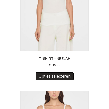
productpagina
T-SHIRT – NEELAH
€
115,00
Dit
product
Opties selecteren
heeft
meerdere
variaties.
Deze
optie
kan