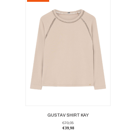
optie
kan
gekozen
worden
op
de
productpagina
GUSTAV SHIRT KAY
€
79,95
€
39,98
Dit