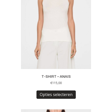
worden
op
de
productpagina
T-SHIRT – ANAIS
€
115,00
Dit
product
Opties selecteren
heeft
meerdere
variaties.