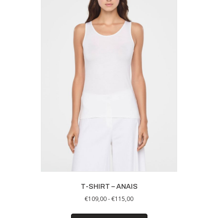
Deze
optie
kan
gekozen
worden
op
de
productpagina
T-SHIRT – ANAIS
Prijsklasse:
€
109,00
-
€
115,00
€109,00
Dit
tot