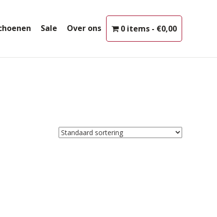
choenen
Sale
Over ons
0 items
€0,00