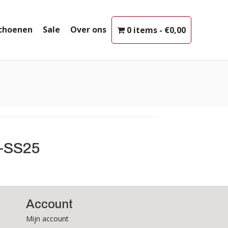
choenen
Sale
Over ons
0 items
€0,00
-SS25
Account
Mijn account