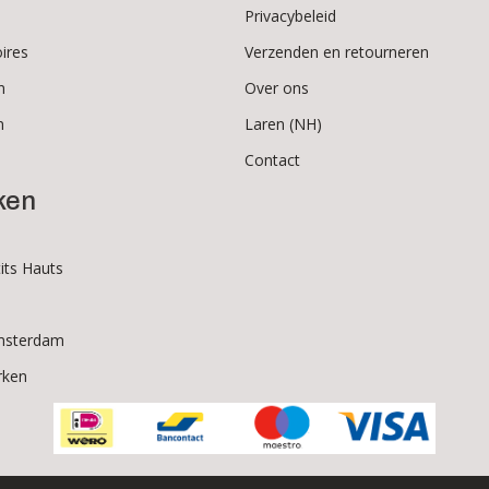
Privacybeleid
ires
Verzenden en retourneren
n
Over ons
n
Laren (NH)
Contact
ken
its Hauts
msterdam
rken