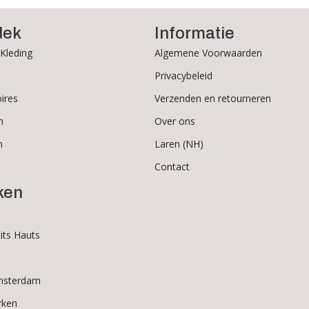
dek
Informatie
Kleding
Algemene Voorwaarden
Privacybeleid
ires
Verzenden en retourneren
n
Over ons
n
Laren (NH)
Contact
ken
its Hauts
msterdam
rken