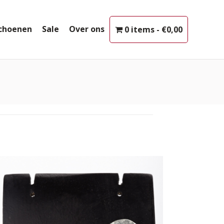
choenen
Sale
Over ons
0 items
€0,00