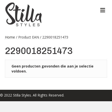
M
Home
/ Product EAN / 2290018251473
2290018251473
Geen producten gevonden die aan je selectie
voldoen.
© 2022 Stilla Styles. All Rights Reserved.