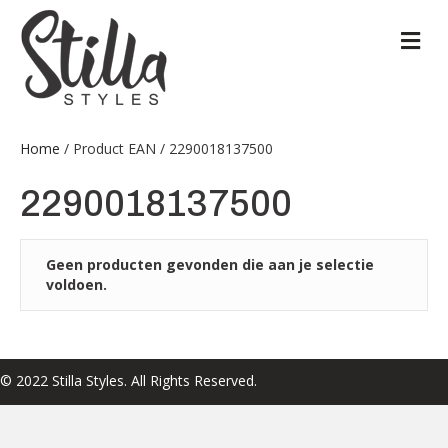
M
Home
/ Product EAN / 2290018137500
2290018137500
Geen producten gevonden die aan je selectie
voldoen.
© 2022 Stilla Styles. All Rights Reserved.