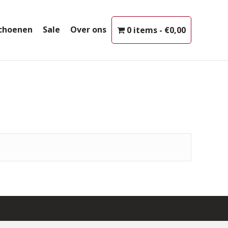
choenen
Sale
Over ons
0 items
€0,00