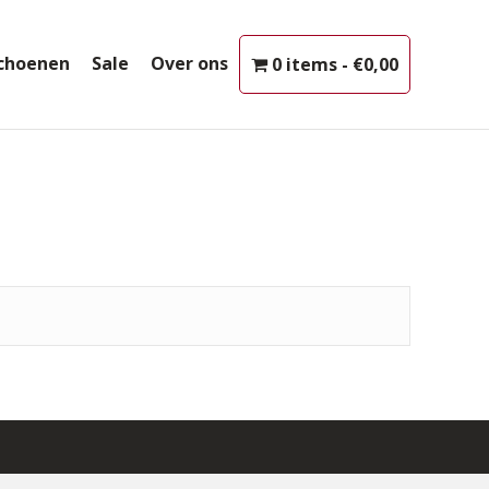
choenen
Sale
Over ons
0 items
€0,00