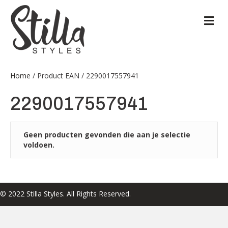
M
Home
/ Product EAN / 2290017557941
2290017557941
Geen producten gevonden die aan je selectie
voldoen.
© 2022 Stilla Styles. All Rights Reserved.