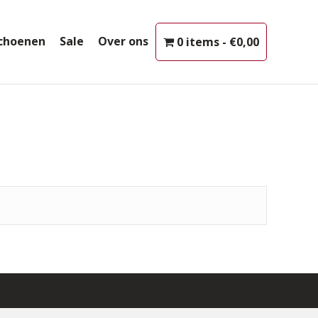
choenen
Sale
Over ons
0 items
€0,00