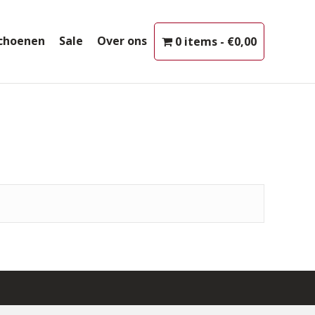
choenen
Sale
Over ons
0 items
€0,00