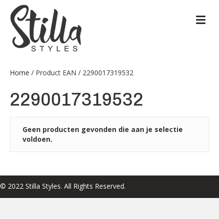
M
Home
/ Product EAN / 2290017319532
2290017319532
Geen producten gevonden die aan je selectie
voldoen.
© 2022 Stilla Styles. All Rights Reserved.