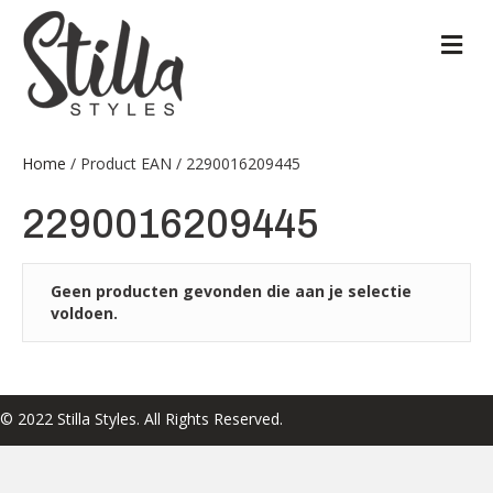
M
Home
/ Product EAN / 2290016209445
2290016209445
Geen producten gevonden die aan je selectie
voldoen.
© 2022 Stilla Styles. All Rights Reserved.