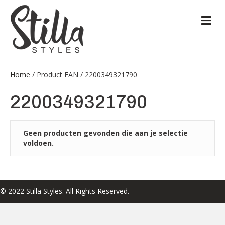
M
Home
/ Product EAN / 2200349321790
2200349321790
Geen producten gevonden die aan je selectie
voldoen.
© 2022 Stilla Styles. All Rights Reserved.