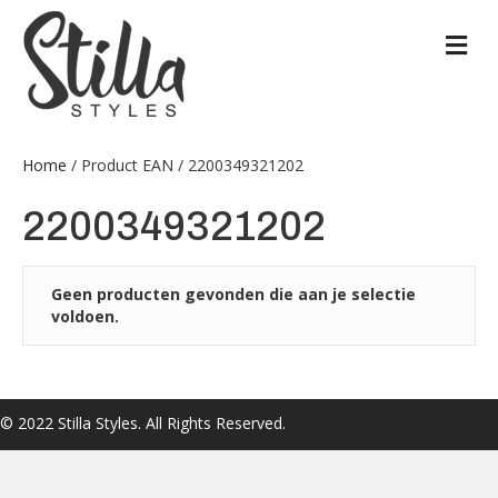
M
Home
/ Product EAN / 2200349321202
2200349321202
Geen producten gevonden die aan je selectie
voldoen.
© 2022 Stilla Styles. All Rights Reserved.