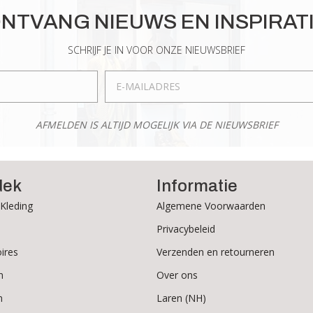
Deze
NTVANG NIEUWS EN INSPIRAT
optie
kan
SCHRIJF JE IN VOOR ONZE NIEUWSBRIEF
gekozen
worden
op
de
AFMELDEN IS ALTIJD MOGELIJK VIA DE NIEUWSBRIEF
productpagina
dek
Informatie
Kleding
Algemene Voorwaarden
Privacybeleid
ires
Verzenden en retourneren
n
Over ons
n
Laren (NH)