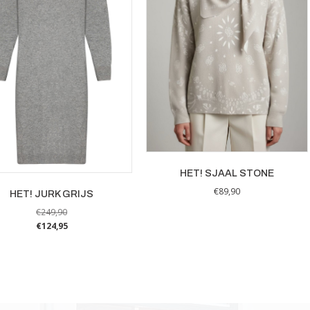
HET! SJAAL STONE
€
89,90
HET! JURK GRIJS
€
249,90
€
124,95
Dit
product
heeft
meerdere
variaties.