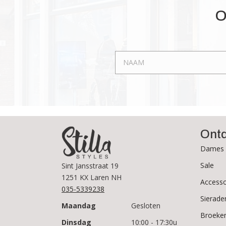
Deze
O
optie
kan
gekozen
worden
op
de
productpagina
Ont
Dames 
Sale
Sint Jansstraat 19
1251 KX Laren NH
Accesso
035-5339238
Sierade
Maandag
Gesloten
Broeke
Dinsdag
10:00 - 17:30u