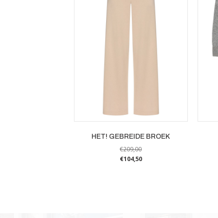
HET! GEBREIDE BROEK
€
209,00
€
104,50
Dit
product
heeft
meerdere
variaties.