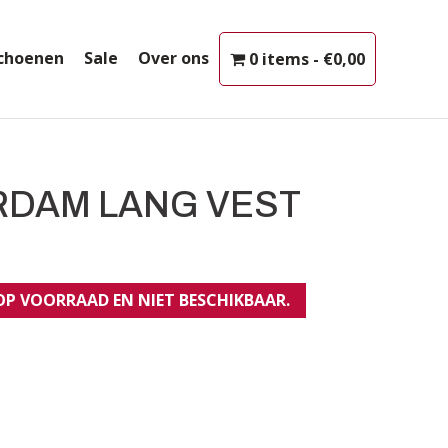
choenen
Sale
Over ons
0 items
€0,00
RDAM LANG VEST
 OP VOORRAAD EN NIET BESCHIKBAAR.