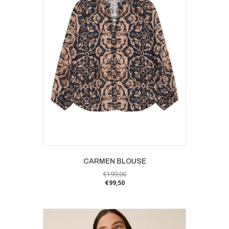
CARMEN BLOUSE
€
199,00
€
99,50
Dit
product
heeft
meerdere