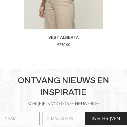
VEST ALBERTA
€
230,00
Dit
product
heeft
meerdere
variaties.
ONTVANG NIEUWS EN
Deze
optie
INSPIRATIE
kan
gekozen
worden
SCHRIJF JE IN VOOR ONZE NIEUWSBRIEF
op
de
INSCHRIJVEN
productpagina