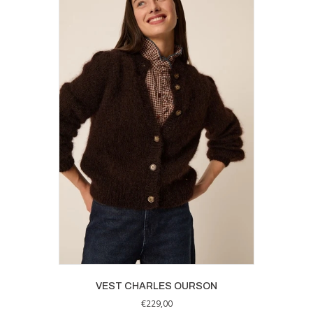
variaties.
Deze
optie
kan
gekozen
worden
op
de
productpagina
VEST CHARLES OURSON
€
229,00