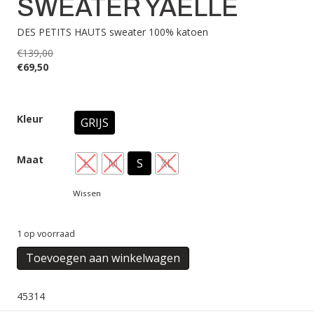
SWEATER YAELLE
DES PETITS HAUTS sweater 100% katoen
€
139,00
€
69,50
Kleur
GRIJS
Maat
L
M
S
XL
Wissen
1 op voorraad
SWEATER
Toevoegen aan winkelwagen
YAELLE
aantal
45314