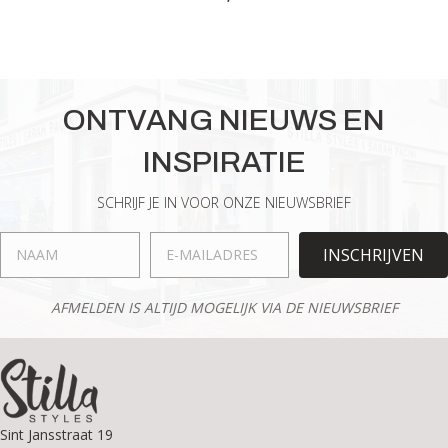
Dit
product
heeft
meerdere
variaties.
ONTVANG NIEUWS EN
Deze
optie
INSPIRATIE
kan
gekozen
worden
SCHRIJF JE IN VOOR ONZE NIEUWSBRIEF
op
de
INSCHRIJVEN
productpagina
AFMELDEN IS ALTIJD MOGELIJK VIA DE NIEUWSBRIEF
Sint Jansstraat 19