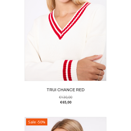
worden
op
de
productpagina
TRUI CHANCE RED
€
130,00
€
65,00
Dit
product
heeft
Sale -50%
meerdere