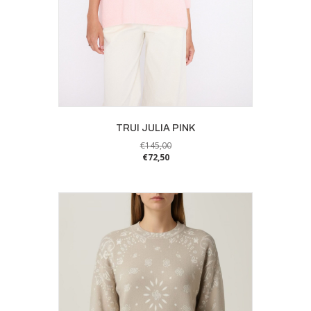
TRUI JULIA PINK
€
145,00
€
72,50
Dit
product
heeft
meerdere
variaties.
Deze
optie
kan
gekozen
worden