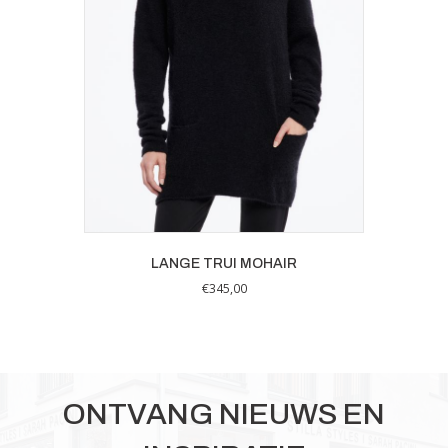
gekozen
worden
op
de
productpagina
LANGE TRUI MOHAIR
€
345,00
ONTVANG NIEUWS EN