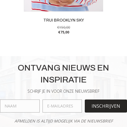
TRUI BROOKLYN SKY
€
150,00
€
75,00
Dit
product
heeft
meerdere
variaties.
ONTVANG NIEUWS EN
Deze
optie
INSPIRATIE
kan
gekozen
worden
SCHRIJF JE IN VOOR ONZE NIEUWSBRIEF
op
de
INSCHRIJVEN
productpagina
AFMELDEN IS ALTIJD MOGELIJK VIA DE NIEUWSBRIEF