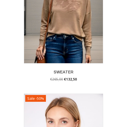
SWEATER
€
265,00
€
132,50
Sale -50%