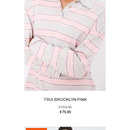
kan
gekozen
worden
op
de
productpagina
TRUI BROOKLYN PINK
€
150,00
€
75,00
Dit
product