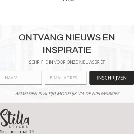
Dit
product
heeft
meerdere
variaties.
ONTVANG NIEUWS EN
Deze
optie
INSPIRATIE
kan
gekozen
worden
SCHRIJF JE IN VOOR ONZE NIEUWSBRIEF
op
de
INSCHRIJVEN
productpagina
AFMELDEN IS ALTIJD MOGELIJK VIA DE NIEUWSBRIEF
Sint Jansstraat 19