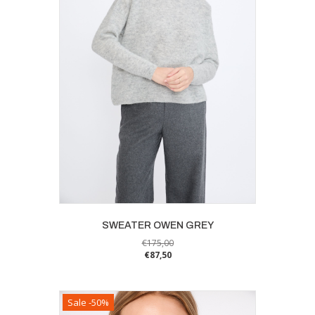
gekozen
worden
op
de
productpagina
SWEATER OWEN GREY
€
175,00
€
87,50
Dit
product
heeft
Sale -50%
meerdere