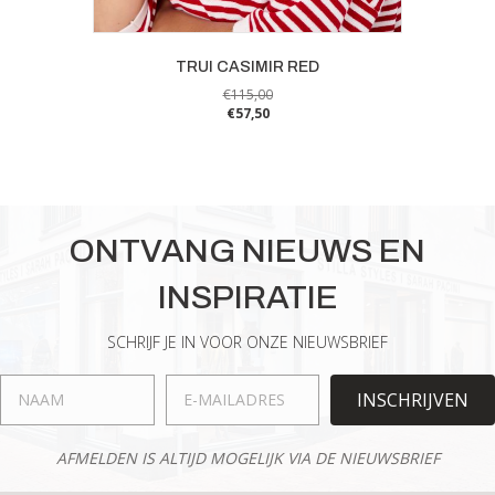
TRUI CASIMIR RED
€
115,00
€
57,50
Dit
product
heeft
meerdere
variaties.
ONTVANG NIEUWS EN
Deze
optie
INSPIRATIE
kan
gekozen
worden
SCHRIJF JE IN VOOR ONZE NIEUWSBRIEF
op
de
INSCHRIJVEN
productpagina
AFMELDEN IS ALTIJD MOGELIJK VIA DE NIEUWSBRIEF