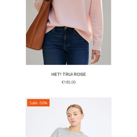
HET! TRUI ROSE
€
185,00
Dit
product
heeft
Sale -50%
meerdere
variaties.
Deze
optie
kan