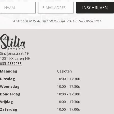
de
INSCHRIJVEN
productpagina
AFMELDEN IS ALTIJD MOGELIJK VIA DE NIEUWSBRIEF
Sint Jansstraat 19
1251 KX Laren NH
035-5339238
Maandag
Gesloten
Dinsdag
10:00 - 17:30u
Woensdag
10:00 - 17:30u
Donderdag
10:00 - 17:30u
Vrijdag
10:00 - 17:30u
Zaterdag
10:00 - 17:00u