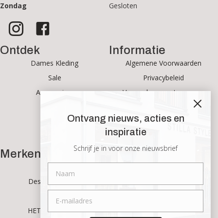
Zondag
Gesloten
Ontdek
Informatie
Dames Kleding
Algemene Voorwaarden
Sale
Privacybeleid
Accessoires
Verzenden en retourneren
Sieraden
Over ons
Ontvang nieuws, acties en
Broeken
Laren (NH)
inspiratie
Rokken
Contact
Schrijf je in voor onze nieuwsbrief
Merken
Account
Gustav
Mijn account
Des Petits Hauts
Bestellingen
Notshy
Winkelmand
HET! Amsterdam