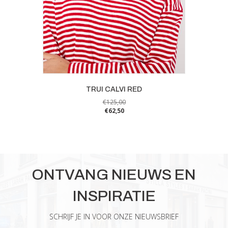
TRUI CALVI RED
€
125,00
€
62,50
Dit
product
heeft
meerdere
variaties.
ONTVANG NIEUWS EN
Deze
optie
INSPIRATIE
kan
gekozen
worden
SCHRIJF JE IN VOOR ONZE NIEUWSBRIEF
op