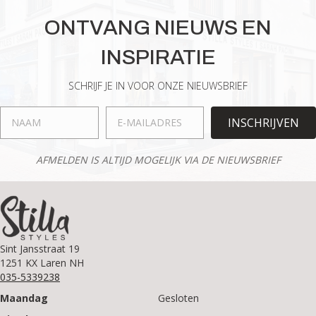
variaties.
ONTVANG NIEUWS EN
Deze
optie
INSPIRATIE
kan
gekozen
worden
SCHRIJF JE IN VOOR ONZE NIEUWSBRIEF
op
de
INSCHRIJVEN
productpagina
AFMELDEN IS ALTIJD MOGELIJK VIA DE NIEUWSBRIEF
Sint Jansstraat 19
1251 KX Laren NH
035-5339238
Maandag
Gesloten