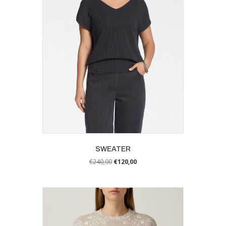
kan
gekozen
worden
op
de
productpagina
SWEATER
€
240,00
€
120,00