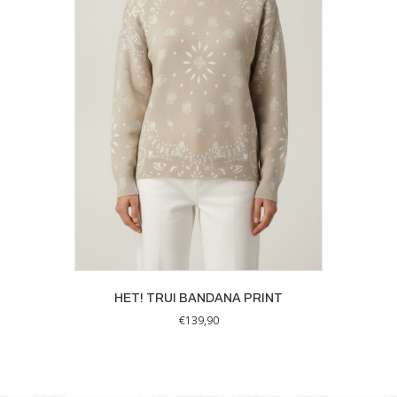
HET! TRUI BANDANA PRINT
€
139,90
Dit
product
heeft
meerdere