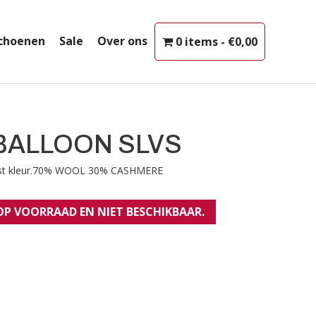
choenen
Sale
Over ons
0 items
€0,00
BALLOON SLVS
rast kleur.70% WOOL 30% CASHMERE
 OP VOORRAAD EN NIET BESCHIKBAAR.