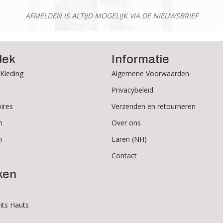
de
AFMELDEN IS ALTIJD MOGELIJK VIA DE NIEUWSBRIEF
productpagina
dek
Informatie
Kleding
Algemene Voorwaarden
Privacybeleid
ires
Verzenden en retourneren
n
Over ons
n
Laren (NH)
Contact
ken
its Hauts