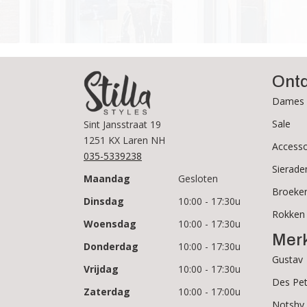
de
productpagina
Ont
Dames 
Sale
Sint Jansstraat 19
1251 KX Laren NH
Accesso
035-5339238
Sierade
Maandag
Gesloten
Broeke
Dinsdag
10:00 - 17:30u
Rokken
Woensdag
10:00 - 17:30u
Mer
Donderdag
10:00 - 17:30u
Gustav
Vrijdag
10:00 - 17:30u
Des Pet
Zaterdag
10:00 - 17:00u
Notshy