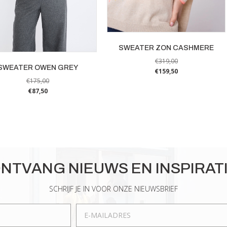
SWEATER ZON CASHMERE
€
319,00
SWEATER OWEN GREY
€
159,50
€
175,00
Dit
€
87,50
product
Dit
heeft
product
meerdere
heeft
variaties.
meerdere
Deze
variaties.
optie
Deze
NTVANG NIEUWS EN INSPIRAT
kan
optie
gekozen
kan
SCHRIJF JE IN VOOR ONZE NIEUWSBRIEF
worden
gekozen
op
worden
de
op
productpagina