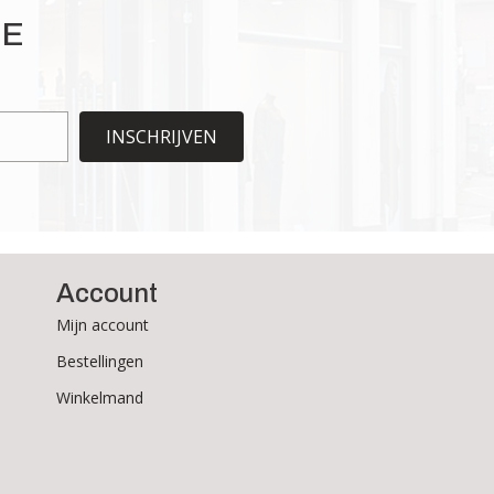
gekozen
IE
worden
op
de
productpagina
INSCHRIJVEN
Account
Mijn account
Bestellingen
Winkelmand