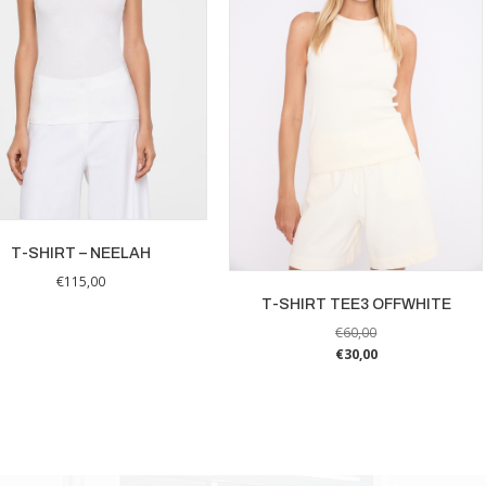
T-SHIRT – NEELAH
€
115,00
T-SHIRT TEE3 OFFWHITE
Dit
€
60,00
product
€
30,00
heeft
Dit
meerdere
product
variaties.
heeft
Deze
meerdere
optie
variaties.
kan