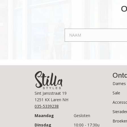
kan
O
gekozen
worden
op
de
productpagina
Ont
Dames 
Sale
Sint Jansstraat 19
1251 KX Laren NH
Accesso
035-5339238
Sierade
Maandag
Gesloten
Broeke
Dinsdag
10:00 - 17:30u