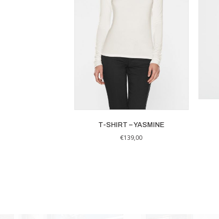
T-SHIRT – YASMINE
€
139,00
Dit
product
heeft
meerdere
variaties.
Deze
optie