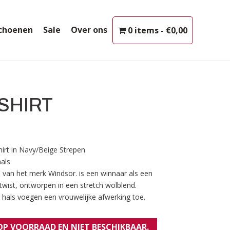
choenen
Sale
Over ons
0 items
€0,00
SHIRT
irt in Navy/Beige Strepen
hals
ge van het merk Windsor. is een winnaar als een
twist, ontworpen in een stretch wolblend.
als voegen een vrouwelijke afwerking toe.
 OP VOORRAAD EN NIET BESCHIKBAAR.