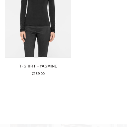
T-SHIRT – YASMINE
€
139,00
Dit
product
heeft
meerdere
variaties.
Deze
optie
kan