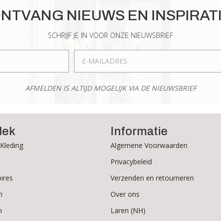
Deze
gekozen
NTVANG NIEUWS EN INSPIRAT
optie
worden
kan
op
SCHRIJF JE IN VOOR ONZE NIEUWSBRIEF
gekozen
de
worden
productpagina
op
de
AFMELDEN IS ALTIJD MOGELIJK VIA DE NIEUWSBRIEF
productpagina
dek
Informatie
Kleding
Algemene Voorwaarden
Privacybeleid
ires
Verzenden en retourneren
n
Over ons
n
Laren (NH)