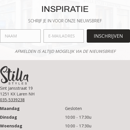
optie
INSPIRATIE
kan
gekozen
worden
SCHRIJF JE IN VOOR ONZE NIEUWSBRIEF
op
de
INSCHRIJVEN
productpagina
AFMELDEN IS ALTIJD MOGELIJK VIA DE NIEUWSBRIEF
Sint Jansstraat 19
1251 KX Laren NH
035-5339238
Maandag
Gesloten
Dinsdag
10:00 - 17:30u
Woensdag
10:00 - 17:30u