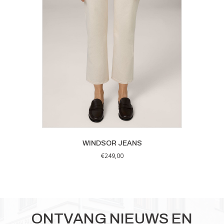
op
de
productpagina
WINDSOR JEANS
€
249,00
Dit
product
heeft
meerdere
variaties.
ONTVANG NIEUWS EN
Deze