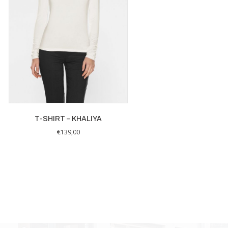
T-SHIRT – KHALIYA
€
139,00
Dit
product
heeft
meerdere
variaties.
Deze
optie
kan