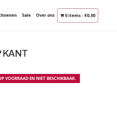
choenen
Sale
Over ons
0 items
€0,00
 KANT
 OP VOORRAAD EN NIET BESCHIKBAAR.