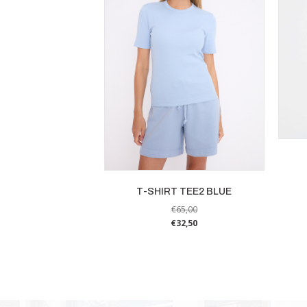
T-SHIRT TEE2 BLUE
€
65,00
€
32,50
Dit
product
heeft
meerdere
variaties.