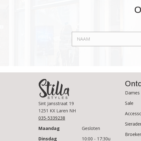
Deze
O
optie
kan
gekozen
worden
op
de
productpagina
Ont
Dames 
Sale
Sint Jansstraat 19
1251 KX Laren NH
Accesso
035-5339238
Sierade
Maandag
Gesloten
Broeke
Dinsdag
10:00 - 17:30u