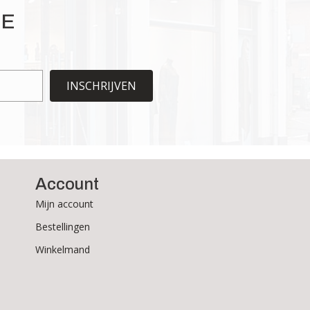
gekozen
IE
worden
op
de
productpagina
INSCHRIJVEN
Account
Mijn account
Bestellingen
Winkelmand