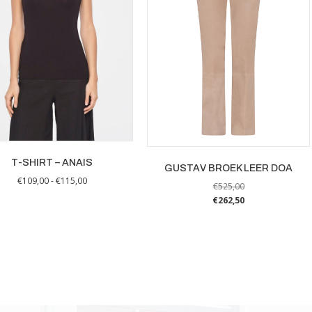
T-SHIRT – ANAIS
GUSTAV BROEK LEER DOA
Prijsklasse:
€
109,00
-
€
115,00
€
525,00
€109,00
Dit
€
262,50
tot
product
Dit
€115,00
heeft
product
meerdere
heeft
variaties.
meerdere
Deze
variaties.
optie
Deze
kan