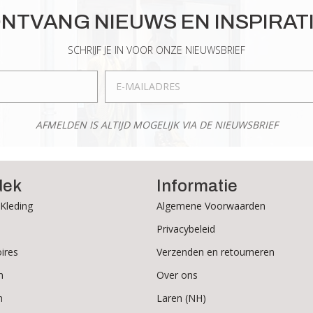
optie
gekozen
NTVANG NIEUWS EN INSPIRAT
kan
worden
gekozen
op
SCHRIJF JE IN VOOR ONZE NIEUWSBRIEF
worden
de
op
productpagina
de
productpagina
AFMELDEN IS ALTIJD MOGELIJK VIA DE NIEUWSBRIEF
dek
Informatie
Kleding
Algemene Voorwaarden
Privacybeleid
ires
Verzenden en retourneren
n
Over ons
n
Laren (NH)