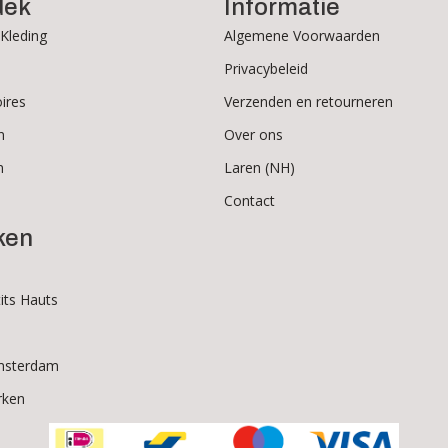
dek
Informatie
Kleding
Algemene Voorwaarden
Privacybeleid
ires
Verzenden en retourneren
n
Over ons
n
Laren (NH)
Contact
ken
its Hauts
msterdam
rken