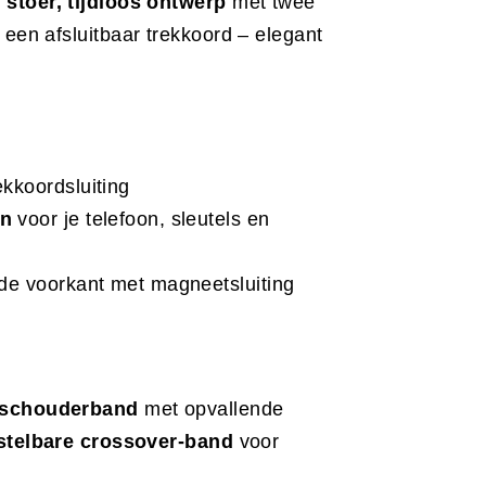
n
stoer, tijdloos ontwerp
met twee
een afsluitbaar trekkoord – elegant
kkoordsluiting
en
voor je telefoon, sleutels en
de voorkant met magneetsluiting
 schouderband
met opvallende
rstelbare crossover-band
voor