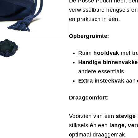
De Posse Pouch heeft ee
verwisselbare hengsels en 
en praktisch in één.
Opbergruimte:
Ruim
hoofdvak
met tre
Handige binnenvakk
andere essentials
Extra insteekvak
aan 
Draagcomfort:
Voorzien van een
stevige
stiksels én een
lange, ve
optimaal draaggemak.