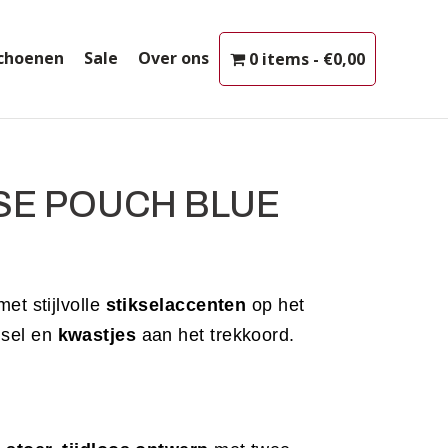
choenen
Sale
Over ons
0 items
€0,00
SE POUCH BLUE
et stijlvolle
stikselaccenten
op het
sel en
kwastjes
aan het trekkoord.