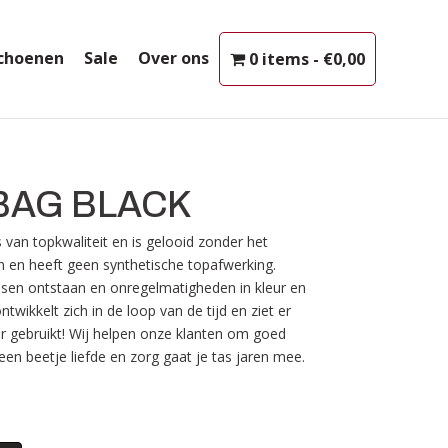
choenen
Sale
Over ons
0 items
€0,00
BAG BLACK
an topkwaliteit en is gelooid zonder het
n en heeft geen synthetische topafwerking.
ssen ontstaan en onregelmatigheden in kleur en
ontwikkelt zich in de loop van de tijd en ziet er
er gebruikt! Wij helpen onze klanten om goed
en beetje liefde en zorg gaat je tas jaren mee.