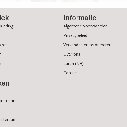
dek
Informatie
Kleding
Algemene Voorwaarden
Privacybeleid
ires
Verzenden en retourneren
n
Over ons
n
Laren (NH)
Contact
ken
its Hauts
msterdam