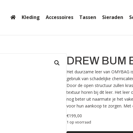
Kleding
Accessoires
Tassen
Sieraden
S
DREW BUM 
Het duurzame leer van OMYBAG is v
gebruik van schadelijke chemicalië
Door de open structuur zullen kra
textuur horen bij dit leer. Het leer 
nog beter uit naarmate je het vak
voor hun aankoop te zorgen. Met e
€
199,00
1 op voorraad