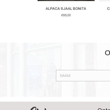
ALPACA SJAAL BONITA
C
€
89,00
O