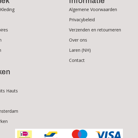
dek
Informatie
Kleding
Algemene Voorwaarden
Privacybeleid
ires
Verzenden en retourneren
n
Over ons
n
Laren (NH)
Contact
ken
its Hauts
msterdam
rken