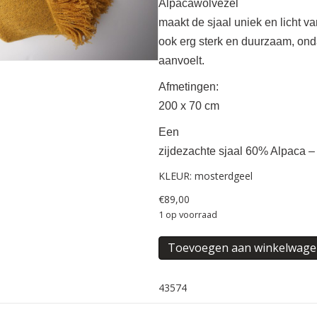
Alpacawolvezel
maakt de sjaal uniek en licht va
ook erg sterk en duurzaam, ond
aanvoelt.
Afmetingen:
200 x 70 cm
Een
zijdezachte sjaal 60% Alpaca 
KLEUR: mosterdgeel
€
89,00
1 op voorraad
ALPACA
Toevoegen aan winkelwag
SJAAL
BONITA
43574
aantal