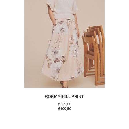
gekozen
worden
op
de
productpagina
ROK MABELL PRINT
€
219,00
€
109,50
Dit
product
heeft