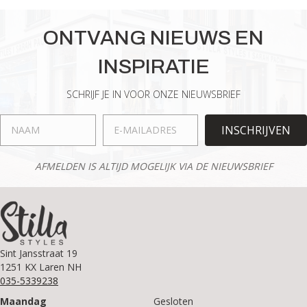
meerdere
variaties.
ONTVANG NIEUWS EN
Deze
optie
INSPIRATIE
kan
gekozen
worden
SCHRIJF JE IN VOOR ONZE NIEUWSBRIEF
op
de
INSCHRIJVEN
productpagina
AFMELDEN IS ALTIJD MOGELIJK VIA DE NIEUWSBRIEF
Sint Jansstraat 19
1251 KX Laren NH
035-5339238
Maandag
Gesloten