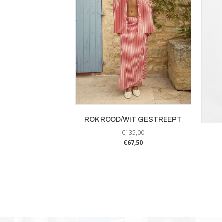
ROK ROOD/WIT GESTREEPT
€
135,00
€
67,50
Dit
product
heeft
meerdere
variaties.
Deze