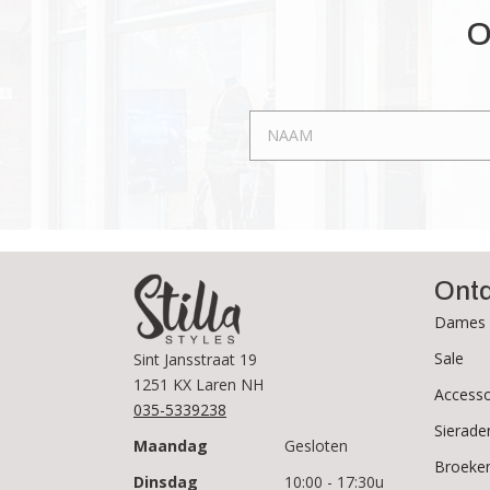
optie
O
kan
gekozen
worden
op
de
productpagina
Ont
Dames 
Sale
Sint Jansstraat 19
1251 KX Laren NH
Accesso
035-5339238
Sierade
Maandag
Gesloten
Broeke
Dinsdag
10:00 - 17:30u