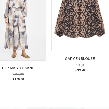
CARMEN BLOUSE
€
199,00
ROK MABELL SAND
€
99,50
€
219,00
Dit
€
109,50
product
Dit
heeft
product
meerdere
heeft
variaties.
meerdere
Deze
variaties.