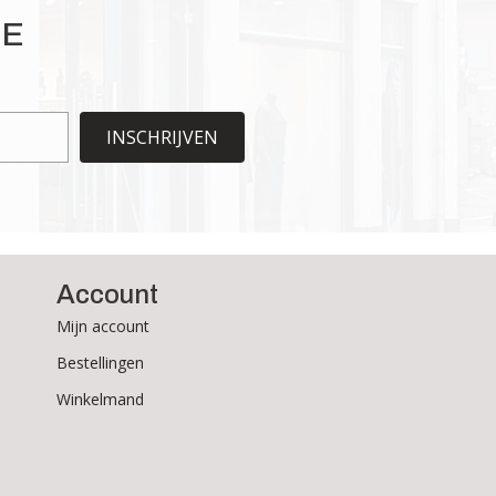
optie
IE
kan
gekozen
worden
op
de
INSCHRIJVEN
productpagina
Account
Mijn account
Bestellingen
Winkelmand