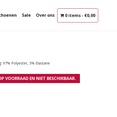
choenen
Sale
Over ons
0 items
€0,00
g: 97% Polyester, 3% Elastane
 OP VOORRAAD EN NIET BESCHIKBAAR.