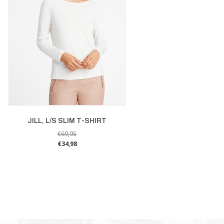
JILL, L/S SLIM T-SHIRT
€
69,95
€
34,98
Dit
product
heeft
meerdere
variaties.
Deze