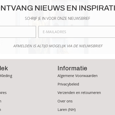
optie
Deze
NTVANG NIEUWS EN INSPIRAT
kan
optie
gekozen
kan
SCHRIJF JE IN VOOR ONZE NIEUWSBRIEF
worden
gekozen
op
worden
de
op
productpagina
de
AFMELDEN IS ALTIJD MOGELIJK VIA DE NIEUWSBRIEF
productpagina
dek
Informatie
Kleding
Algemene Voorwaarden
Privacybeleid
ires
Verzenden en retourneren
n
Over ons
n
Laren (NH)