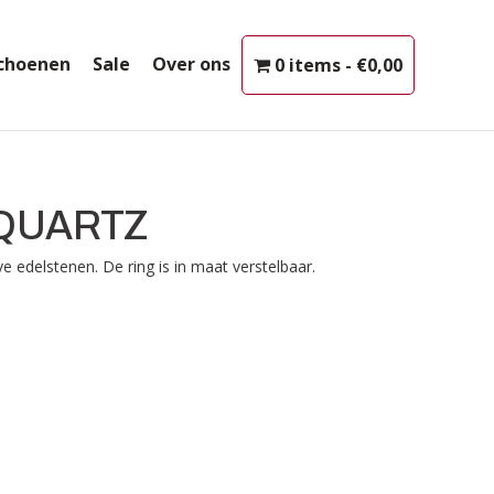
choenen
Sale
Over ons
0 items
€0,00
QUARTZ
e edelstenen. De ring is in maat verstelbaar.