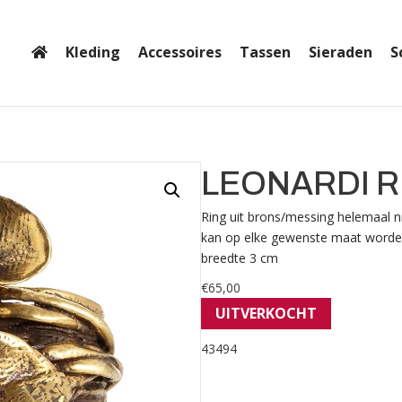
Kleding
Accessoires
Tassen
Sieraden
S
LEONARDI R
Ring uit brons/messing helemaal nik
kan op elke gewenste maat worden 
breedte 3 cm
€
65,00
UITVERKOCHT
43494