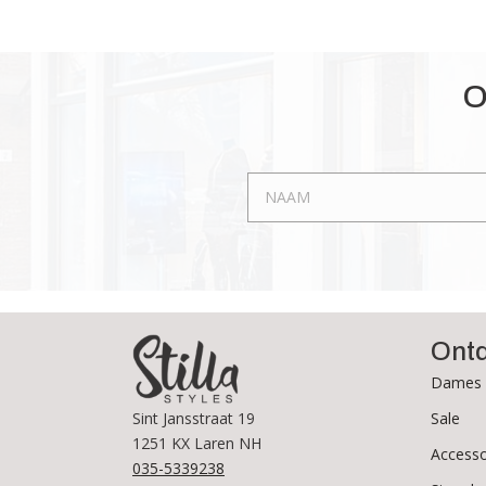
O
Ont
Dames 
Sale
Sint Jansstraat 19
1251 KX Laren NH
Accesso
035-5339238