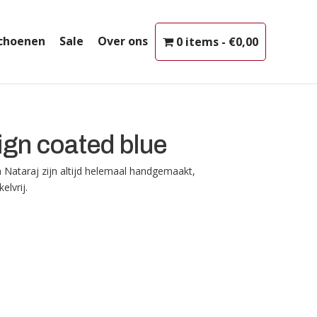
choenen
Sale
Over ons
0 items
€0,00
ign coated blue
 Nataraj zijn altijd helemaal handgemaakt,
elvrij.