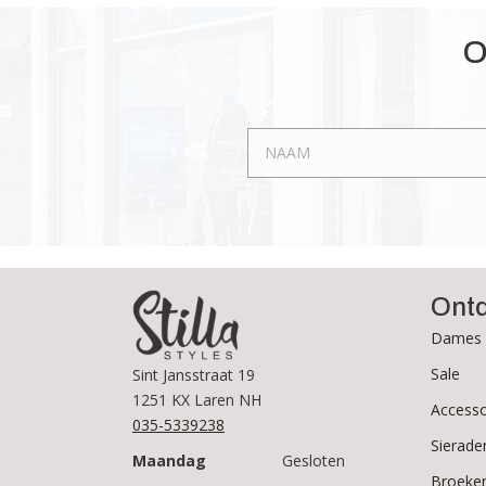
O
Ont
Dames 
Sale
Sint Jansstraat 19
1251 KX Laren NH
Accesso
035-5339238
Sierade
Maandag
Gesloten
Broeke