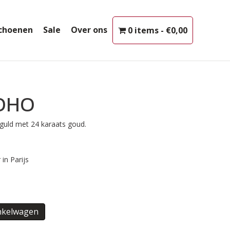
choenen
Sale
Over ons
0 items
€0,00
OHO
guld met 24 karaats goud.
in Parijs
nkelwagen