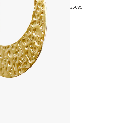
aantal
35085