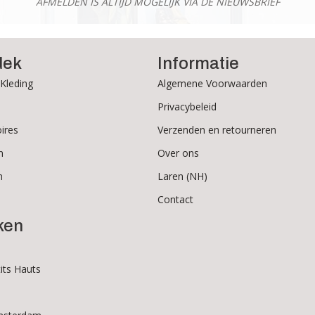
AFMELDEN IS ALTIJD MOGELIJK VIA DE NIEUWSBRIEF
dek
Informatie
Kleding
Algemene Voorwaarden
Privacybeleid
ires
Verzenden en retourneren
n
Over ons
n
Laren (NH)
Contact
ken
its Hauts