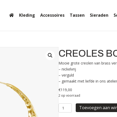
Kleding
Accessoires
Tassen
Sieraden
S
CREOLES B
Mooie grote creolen van brass ver
– nickelvrij
– verguld
– gemaakt met liefde in ons atelier 
€
119,00
2 op voorraad
CREOLES
Toevoegen aan wi
BOHO