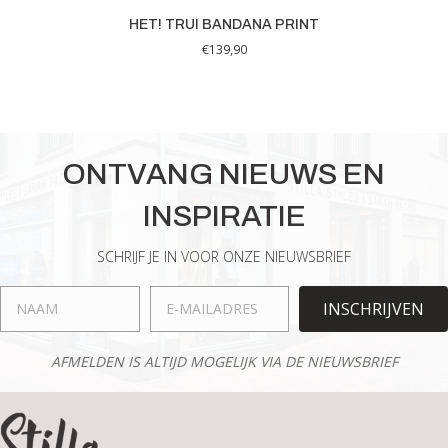
HET! TRUI BANDANA PRINT
€
139,90
Dit
product
heeft
meerdere
variaties.
ONTVANG NIEUWS EN
Deze
optie
INSPIRATIE
kan
gekozen
worden
SCHRIJF JE IN VOOR ONZE NIEUWSBRIEF
op
de
INSCHRIJVEN
productpagina
AFMELDEN IS ALTIJD MOGELIJK VIA DE NIEUWSBRIEF