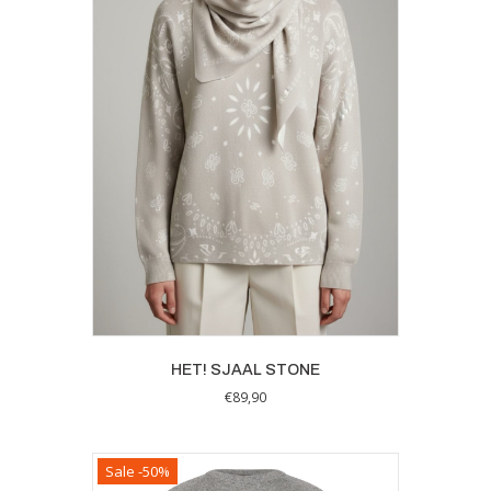
optie
kan
gekozen
worden
op
de
productpagina
HET! SJAAL STONE
€
89,90
Sale -50%