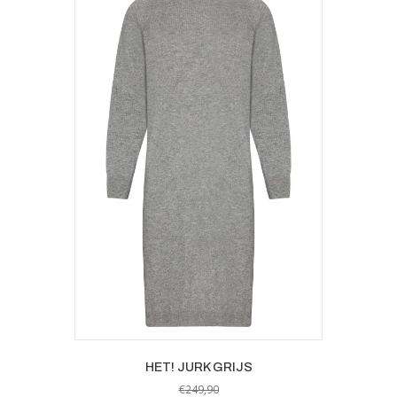
HET! JURK GRIJS
€
249,90