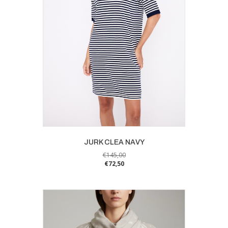
JURK CLEA NAVY
€
145,00
€
72,50
Dit
product
heeft
meerdere
variaties.
Deze