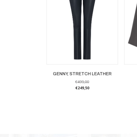
GENNY, STRETCH LEATHER
€
499,00
€
249,50
Dit
product
heeft
meerdere
variaties.
Deze