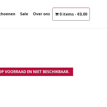
choenen
Sale
Over ons
0 items
€0,00
 OP VOORRAAD EN NIET BESCHIKBAAR.