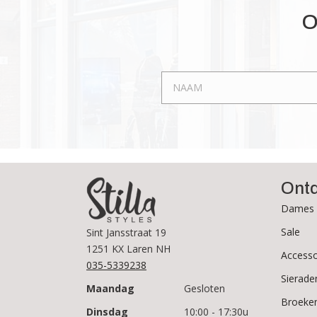
optie
O
kan
gekozen
worden
op
de
productpagina
Ont
Dames 
Sale
Sint Jansstraat 19
1251 KX Laren NH
Accesso
035-5339238
Sierade
Maandag
Gesloten
Broeke
Dinsdag
10:00 - 17:30u