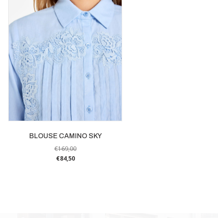
BLOUSE CAMINO SKY
€
169,00
€
84,50
Dit
product
heeft
meerdere
variaties.