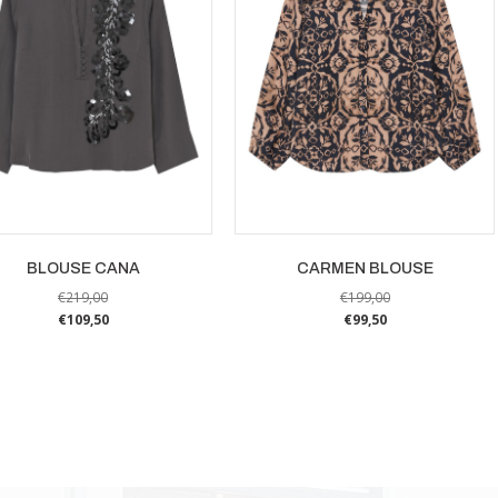
BLOUSE CANA
CARMEN BLOUSE
€
219,00
€
199,00
€
109,50
€
99,50
Dit
Dit
product
product
heeft
heeft
meerdere
meerdere
variaties.
variaties.
Deze
Deze