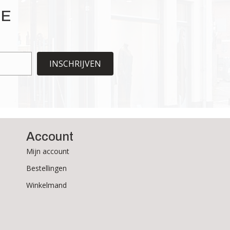
Deze
IE
optie
kan
gekozen
worden
INSCHRIJVEN
op
de
productpagina
Account
Mijn account
Bestellingen
Winkelmand