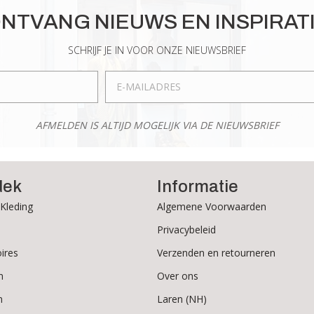
optie
optie
NTVANG NIEUWS EN INSPIRAT
kan
kan
gekozen
gekozen
SCHRIJF JE IN VOOR ONZE NIEUWSBRIEF
worden
worden
op
op
de
de
productpagina
productpagina
AFMELDEN IS ALTIJD MOGELIJK VIA DE NIEUWSBRIEF
dek
Informatie
Kleding
Algemene Voorwaarden
Privacybeleid
ires
Verzenden en retourneren
n
Over ons
n
Laren (NH)