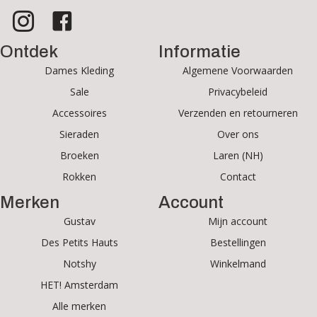
Ontdek
Informatie
Dames Kleding
Algemene Voorwaarden
Sale
Privacybeleid
Accessoires
Verzenden en retourneren
Sieraden
Over ons
Broeken
Laren (NH)
Ontvang nieuws, acties en
inspiratie
Rokken
Contact
Merken
Account
Schrijf je in voor onze nieuwsbrief
Gustav
Mijn account
Des Petits Hauts
Bestellingen
Notshy
Winkelmand
HET! Amsterdam
Alle merken
INSCHRIJVEN