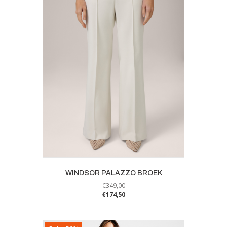
WINDSOR PALAZZO BROEK
€
349,00
€
174,50
Dit
product
heeft