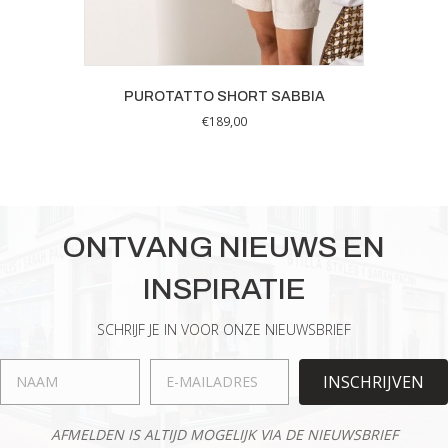
PUROTATTO SHORT SABBIA
€
189,00
Dit
product
heeft
meerdere
variaties.
ONTVANG NIEUWS EN
Deze
optie
INSPIRATIE
kan
gekozen
worden
SCHRIJF JE IN VOOR ONZE NIEUWSBRIEF
op
de
INSCHRIJVEN
productpagina
AFMELDEN IS ALTIJD MOGELIJK VIA DE NIEUWSBRIEF