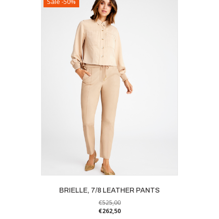
Sale -50%
meerdere
variaties.
Deze
optie
kan
gekozen
worden
op
de
productpagina
BRIELLE, 7/8 LEATHER PANTS
€
525,00
€
262,50