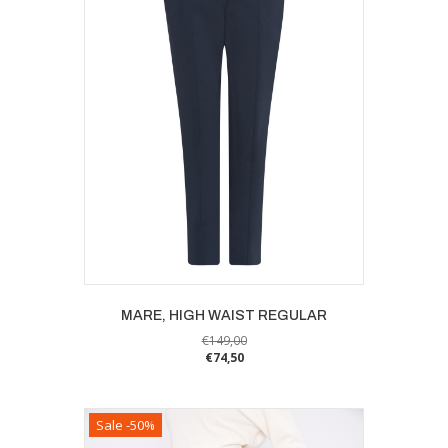
MARE, HIGH WAIST REGULAR
€
149,00
€
74,50
Dit
product
heeft
Sale -50%
meerdere