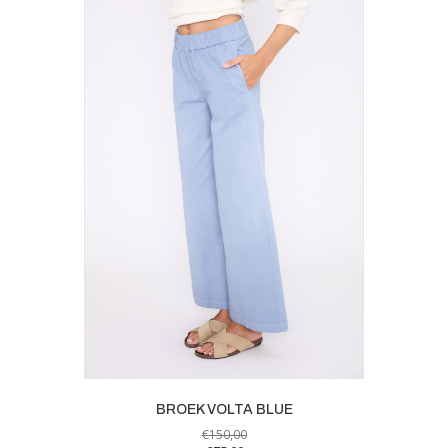
variaties.
Deze
optie
kan
gekozen
worden
op
de
productpagina
BROEK VOLTA BLUE
€
150,00