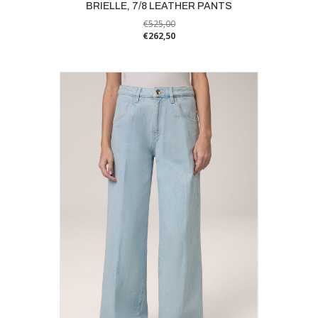
BRIELLE, 7/8 LEATHER PANTS
€
525,00
€
262,50
Dit
product
heeft
meerdere
variaties.
Deze
optie
kan
gekozen
worden
op
de
productpagina