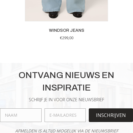
WINDSOR JEANS
€
299,00
Dit
product
heeft
meerdere
variaties.
ONTVANG NIEUWS EN
Deze
optie
INSPIRATIE
kan
gekozen
worden
SCHRIJF JE IN VOOR ONZE NIEUWSBRIEF
op
de
INSCHRIJVEN
productpagina
AFMELDEN IS ALTIJD MOGELIJK VIA DE NIEUWSBRIEF