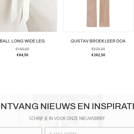
GUSTAV BROEK LEER DOA
BALI, LONG WIDE LEG
€
525,00
€
169,00
€
262,50
€
84,50
Dit
Dit
product
product
heeft
heeft
meerdere
meerdere
variaties.
variaties.
Deze
Deze
optie
optie
NTVANG NIEUWS EN INSPIRAT
kan
kan
gekozen
gekozen
SCHRIJF JE IN VOOR ONZE NIEUWSBRIEF
worden
worden
op
op