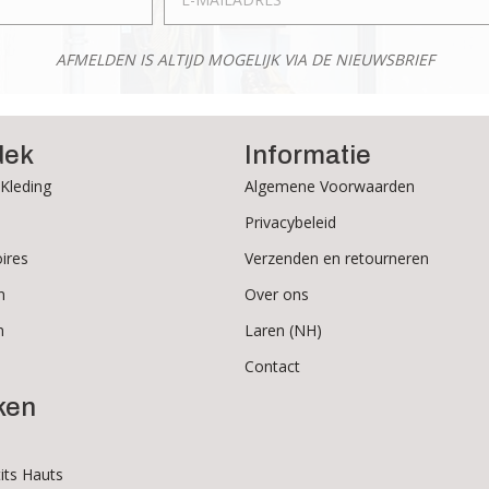
de
de
productpagina
productpagina
AFMELDEN IS ALTIJD MOGELIJK VIA DE NIEUWSBRIEF
dek
Informatie
Kleding
Algemene Voorwaarden
Privacybeleid
ires
Verzenden en retourneren
n
Over ons
n
Laren (NH)
Contact
ken
its Hauts