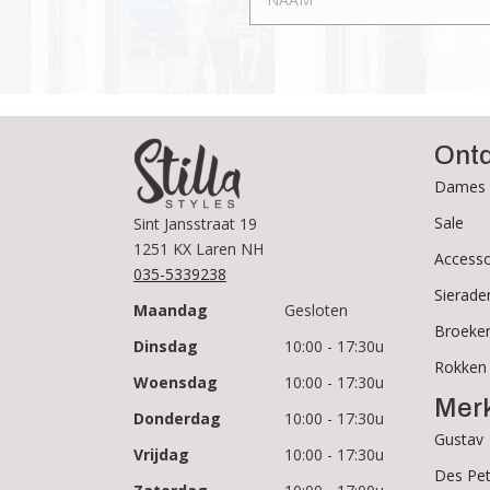
op
de
productpagina
Ont
Dames 
Sale
Sint Jansstraat 19
1251 KX Laren NH
Accesso
035-5339238
Sierade
Maandag
Gesloten
Broeke
Dinsdag
10:00 - 17:30u
Rokken
Woensdag
10:00 - 17:30u
Mer
Donderdag
10:00 - 17:30u
Gustav
Vrijdag
10:00 - 17:30u
Des Pet