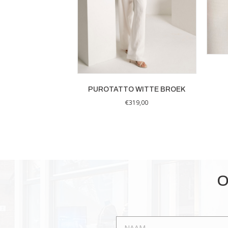
PUROTATTO WITTE BROEK
€
319,00
Dit
product
heeft
meerdere
variaties.
Deze
O
optie
kan
gekozen
worden