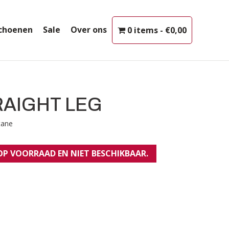
choenen
Sale
Over ons
0 items
€0,00
TRAIGHT LEG
tane
 OP VOORRAAD EN NIET BESCHIKBAAR.