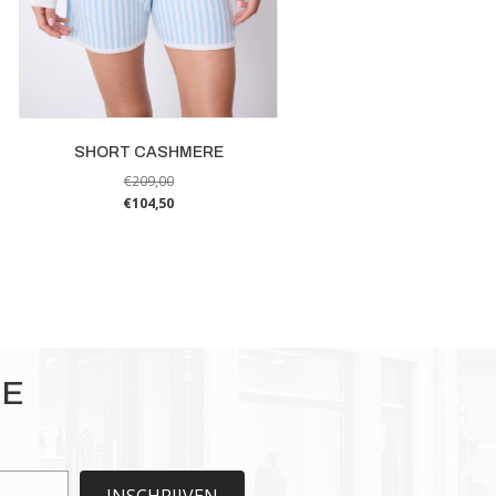
SHORT CASHMERE
€
209,00
€
104,50
Dit
product
heeft
meerdere
variaties.
Deze
optie
IE
kan
gekozen
worden
op
INSCHRIJVEN