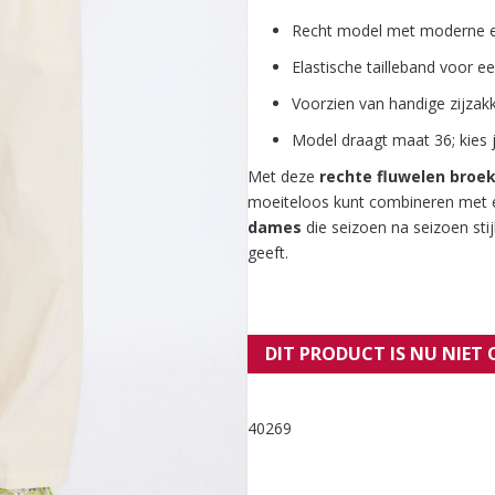
Recht model met moderne e
Elastische tailleband voor ee
Voorzien van handige zijzak
Model draagt maat 36; kies j
Met deze
rechte fluwelen broe
moeiteloos kunt combineren met ee
dames
die seizoen na seizoen stijl
geeft.
DIT PRODUCT IS NU NIET
40269