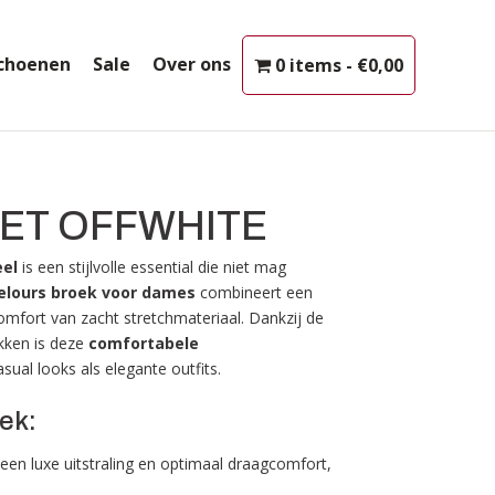
choenen
Sale
Over ons
0 items
€0,00
ET OFFWHITE
eel
is een stijlvolle essential die niet mag
elours broek voor dames
combineert een
mfort van zacht stretchmateriaal. Dankzij de
akken is deze
comfortabele
sual looks als elegante outfits.
ek:
r een luxe uitstraling en optimaal draagcomfort,