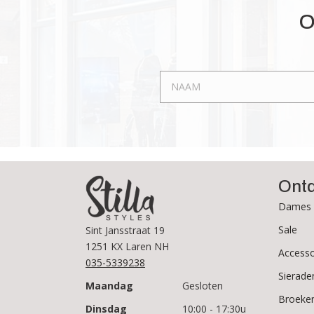
Deze
O
optie
kan
gekozen
worden
op
de
productpagina
Ont
Dames 
Sale
Sint Jansstraat 19
1251 KX Laren NH
Accesso
035-5339238
Sierade
Maandag
Gesloten
Broeke
Dinsdag
10:00 - 17:30u