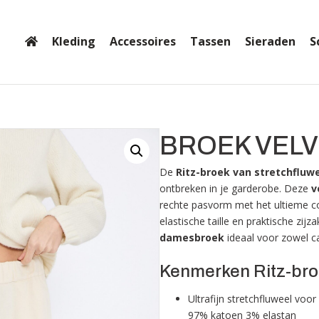
Kleding
Accessoires
Tassen
Sieraden
S
BROEK VELV
De
Ritz-broek van stretchfluw
ontbreken in je garderobe. Deze
v
rechte pasvorm met het ultieme co
elastische taille en praktische zijz
damesbroek
ideaal voor zowel ca
Kenmerken Ritz-bro
Ultrafijn stretchfluweel voo
97% katoen 3% elastan