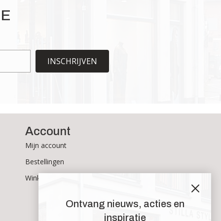
optie
IE
kan
gekozen
worden
op
de
INSCHRIJVEN
productpagina
Account
Mijn account
Bestellingen
Winkelmand
Ontvang nieuws, acties en
inspiratie