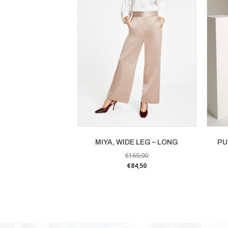
MIYA, WIDE LEG – LONG
PU
€
169,00
€
84,50
Dit
product
heeft
meerdere
variaties.