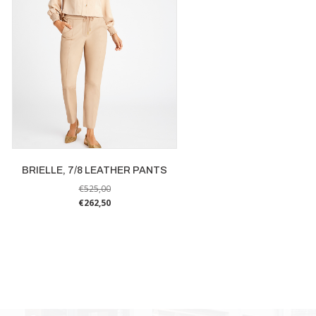
BRIELLE, 7/8 LEATHER PANTS
€
525,00
€
262,50
Dit
product
heeft
meerdere
variaties.
Deze