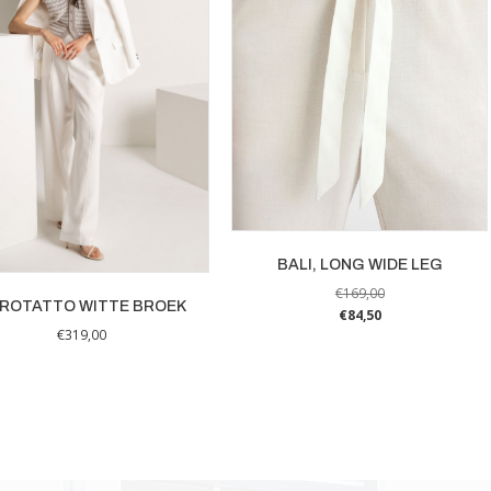
BALI, LONG WIDE LEG
€
169,00
ROTATTO WITTE BROEK
€
84,50
€
319,00
Dit
Dit
product
product
heeft
heeft
meerdere
meerdere
variaties.
variaties.
Deze
Deze