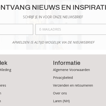
optie
optie
NTVANG NIEUWS EN INSPIRAT
kan
kan
gekozen
gekozen
SCHRIJF JE IN VOOR ONZE NIEUWSBRIEF
worden
worden
op
op
de
de
productpagina
productpagina
AFMELDEN IS ALTIJD MOGELIJK VIA DE NIEUWSBRIEF
dek
Informatie
Kleding
Algemene Voorwaarden
Privacybeleid
ires
Verzenden en retourneren
n
Over ons
n
Laren (NH)